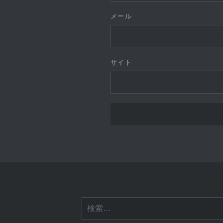
メール
サイト
検
索: