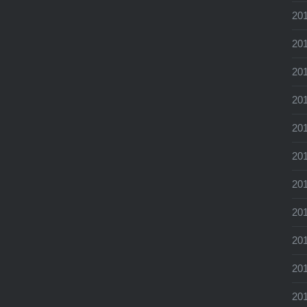
20
20
20
20
20
20
20
20
20
20
20