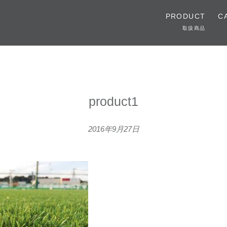
PRODUCT
C
取扱商品
product1
2016年9月27日