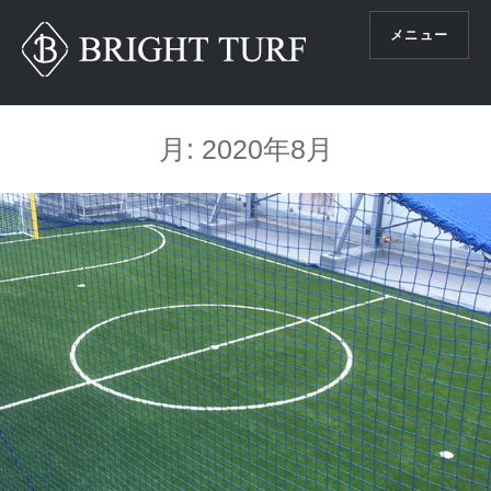
コ
メニュー
ン
テ
ン
ツ
月:
2020年8月
へ
ス
キ
ッ
プ