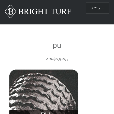
コ
メニュー
ン
テ
ン
ツ
へ
ス
pu
キ
ッ
2016年9月29日
プ