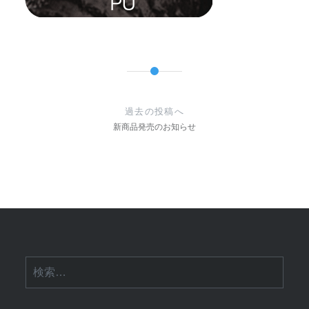
投
稿
過去の投稿へ
ナ
新商品発売のお知らせ
ビ
ゲ
ー
シ
ョ
検
ン
索: