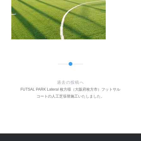
投
稿
過去の投稿へ
ナ
FUTSAL PARK Lateral 枚方様（大阪府枚方市）フットサル
コートの人工芝張替施工いたしました。
ビ
ゲ
ー
シ