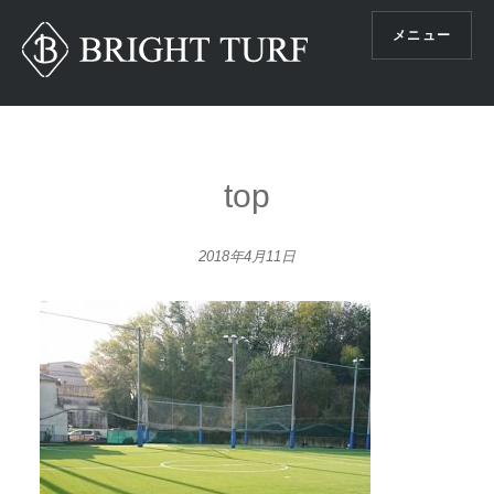
コ
メニュー
ン
テ
ン
ツ
へ
ス
top
キ
ッ
2018年4月11日
プ