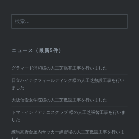
ョ
ン
検
索:
ニュース（最新5件）
グラマード浦和様の人工芝張替工事を行いました
日立ハイテクフィールディング様の人工芝敷設工事を行い
ました
大阪信愛女学院様の人工芝敷設工事を行いました
トマトインドアテニスクラブ 様の人工芝張替工事を行いま
した
練馬高野台屋内サッカー練習場の人工芝敷設工事を行いま