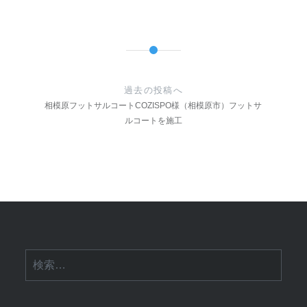
投
稿
過去の投稿へ
ナ
相模原フットサルコートCOZISPO様（相模原市）フットサ
ルコートを施工
ビ
ゲ
ー
シ
ョ
ン
検
索: