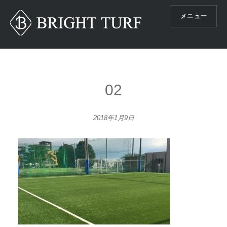
コ
メニュー
ン
テ
ン
ツ
へ
ス
02
キ
ッ
2018年1月9日
プ