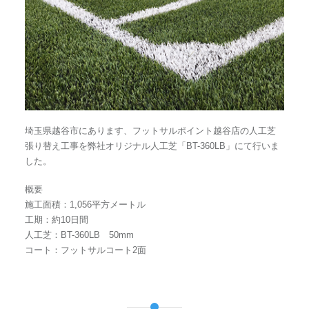
埼玉県越谷市にあります、フットサルポイント越谷店の人工芝
張り替え工事を弊社オリジナル人工芝「BT-360LB」にて行いま
した。
概要
施工面積：1,056平方メートル
工期：約10日間
人工芝：BT-360LB 50mm
コート：フットサルコート2面