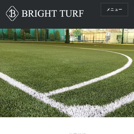
コ
メニュー
ン
テ
ン
ツ
へ
ス
キ
ッ
プ