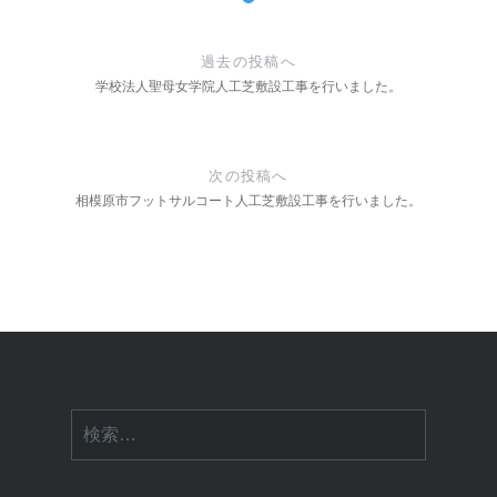
投
稿
過去の投稿へ
ナ
学校法人聖母女学院人工芝敷設工事を行いました。
ビ
ゲ
次の投稿へ
ー
相模原市フットサルコート人工芝敷設工事を行いました。
シ
ョ
ン
検
索: