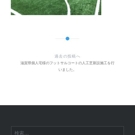
投
稿
過去の投稿へ
ナ
滋賀県個人宅様のフットサルコートの人工芝新設施工を行
いました。
ビ
ゲ
ー
シ
ョ
ン
検