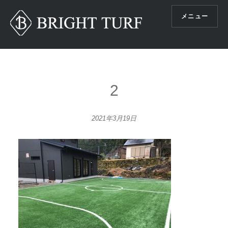
コ
メニュー
ン
テ
ン
ツ
へ
ス
2
キ
ッ
2021年3月19日
プ