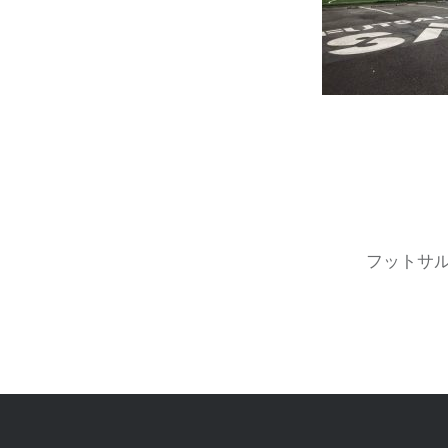
投
稿
ナ
フットサ
ビ
ゲ
ー
シ
ョ