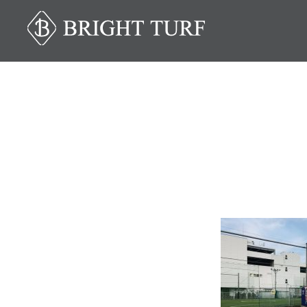
コ
ン
テ
ン
ツ
へ
ス
キ
ッ
プ