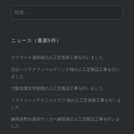
ン
検
索:
ニュース（最新5件）
グラマード浦和様の人工芝張替工事を行いました
日立ハイテクフィールディング様の人工芝敷設工事を行い
ました
大阪信愛女学院様の人工芝敷設工事を行いました
トマトインドアテニスクラブ 様の人工芝張替工事を行いま
した
練馬高野台屋内サッカー練習場の人工芝敷設工事を行いま
した