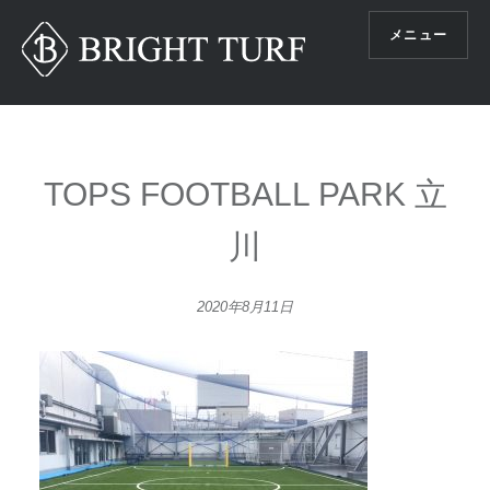
コ
メニュー
ン
テ
ン
ツ
へ
ス
TOPS FOOTBALL PARK 立
キ
ッ
川
プ
2020年8月11日