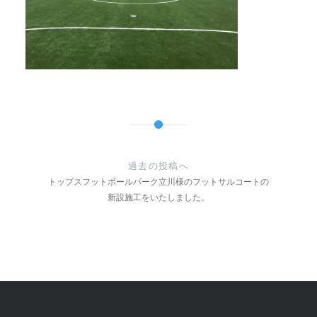
投
稿
過去の投稿へ
ナ
トップスフットボールパーク立川様のフットサルコートの
新設施工をいたしました。
ビ
ゲ
ー
シ
ョ