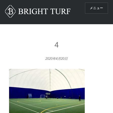
コ
メニュー
ン
テ
ン
ツ
へ
ス
4
キ
ッ
2020年4月20日
プ