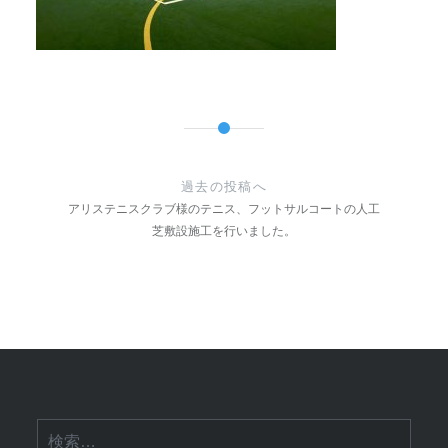
投
稿
過去の投稿へ
ナ
アリステニスクラブ様のテニス、フットサルコートの人工
芝敷設施工を行いました。
ビ
ゲ
ー
シ
ョ
ン
検